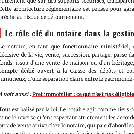
autrement que sur des supports sécurisés, transparent
Cette architecture réglementaire est pensée pour garan
brèche au risque de détournement.
Le rôle clé du notaire dans la gesti
Le notaire, en tant que
fonctionnaire ministériel
,
décisive de la vie, vente, succession, partage, passe 
fonds, issus d’une vente de maison ou d’un héritag
compte dédié
ouvert à la Caisse des dépôts et cons
minutieux, d’une séparation claire entre le patrimoine d
A voir aussi :
Prêt immobilier : ce qui n'est pas éligibl
Tout est balisé par la loi. Le notaire agit comme tiers de
et ne le reverse qu’en respectant strictement les accords
prix de vente arrive chez le notaire, qui paie d’abord les
et ne restitue au vendeur qu’après sécurisation de chaq