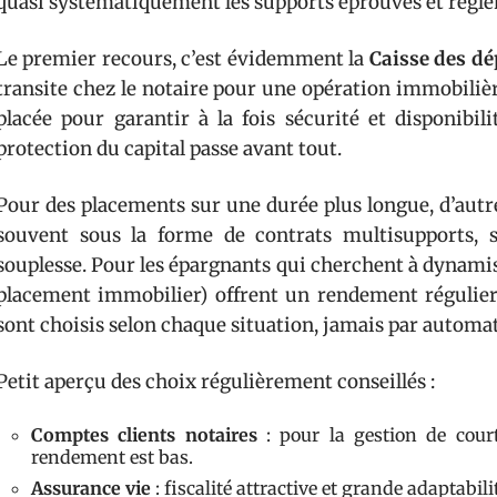
quasi systématiquement les supports éprouvés et régl
Le premier recours, c’est évidemment la
Caisse des dé
transite chez le notaire pour une opération immobilièr
placée pour garantir à la fois sécurité et disponibi
protection du capital passe avant tout.
Pour des placements sur une durée plus longue, d’autre
souvent sous la forme de contrats multisupports, s
souplesse. Pour les épargnants qui cherchent à dynamise
placement immobilier) offrent un rendement régulier 
sont choisis selon chaque situation, jamais par automa
Petit aperçu des choix régulièrement conseillés :
Comptes clients notaires
: pour la gestion de cour
rendement est bas.
Assurance vie
: fiscalité attractive et grande adaptabil