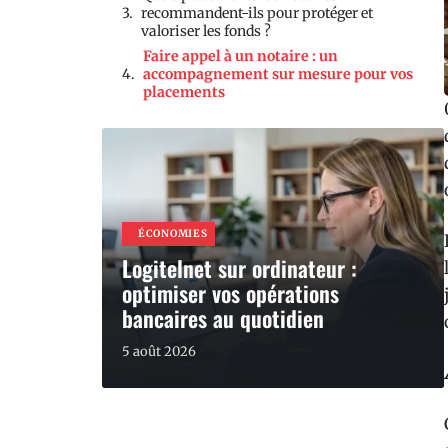
recommandent-ils pour protéger et
valoriser les fonds ?
Faire appel à un notaire : un
accompagnement sur mesure pour vos
placements
ÉCONOMIES
Logitelnet sur ordinateur :
optimiser vos opérations
bancaires au quotidien
5 août 2026