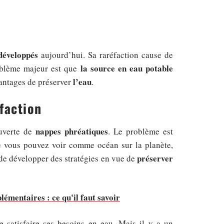
développés
aujourd’hui. Sa raréfaction cause de
la source en eau potable
oblème majeur est que
l’eau
antages de préserver
.
faction
nappes phréatiques
ouverte de
. Le problème est
e vous pouvez voir comme océan sur la planète,
préserver
 de développer des stratégies en vue de
émentaires : ce qu'il faut savoir
satisfaire ses besoins en eau. Mais il y a un