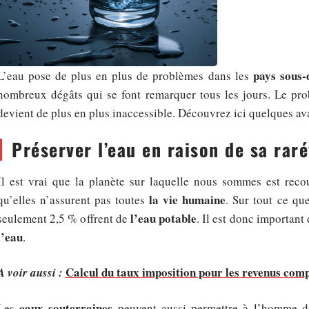
pays sous-
L’eau pose de plus en plus de problèmes dans les
nombreux dégâts qui se font remarquer tous les jours. Le pr
devient de plus en plus inaccessible. Découvrez ici quelques av
Préserver l’eau en raison de sa raré
Il est vrai que la planète sur laquelle nous sommes est rec
la vie humaine
qu’elles n’assurent pas toutes
. Sur tout ce qu
l’eau potable
seulement 2,5 % offrent de
. Il est donc important
l’eau
.
Calcul du taux imposition pour les revenus compl
A voir aussi :
eaux souterraines
Les
peuvent aussi permettre à l’homme de 