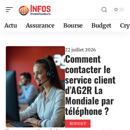
Actu
Assurance
Bourse
Budget
Cry
22 juillet 2026
Comment
contacter le
service client
d’AG2R La
Mondiale par
téléphone ?
BUDGET