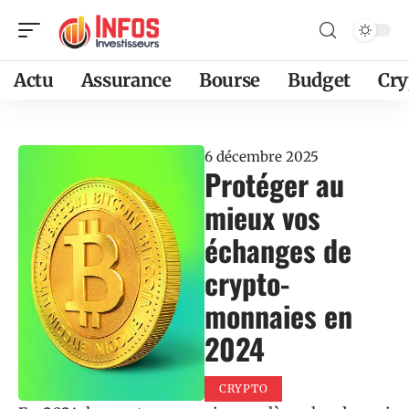
Actu
Assurance
Bourse
Budget
Cry
6 décembre 2025
Protéger au
mieux vos
échanges de
crypto-
monnaies en
2024
CRYPTO