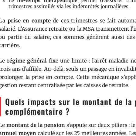
Le
mi-temps thérapeutique
permet d’associer trime
trimestres assimilés via les indemnités journalières.
La
prise en compte
de ces trimestres se fait autom
salarié. L’Assurance retraite ou la MSA transmettent l
ou partie du salaire, ces sommes génèrent aussi des 
carrière.
Le
régime général
fixe une limite : l’arrêt maladie 
trois ans d’affilée. Au-delà, seuls un passage en inval
prolonger la prise en compte. Cette mécanique s’appliq
gestion restant centralisée par les caisses de retraite.
Quels impacts sur le montant de la 
complémentaire ?
Le
montant de la pension
s’appuie sur deux piliers : l
annuel moyen
calculé sur les 25 meilleures années. L