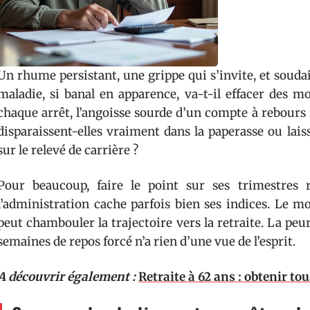
Un rhume persistant, une grippe qui s’invite, et soudain
maladie, si banal en apparence, va-t-il effacer des mo
chaque arrêt, l’angoisse sourde d’un compte à rebours i
disparaissent-elles vraiment dans la paperasse ou lais
sur le relevé de carrière ?
Pour beaucoup, faire le point sur ses trimestres
l’administration cache parfois bien ses indices. Le mo
peut chambouler la trajectoire vers la retraite. La pe
semaines de repos forcé n’a rien d’une vue de l’esprit.
A découvrir également :
Retraite à 62 ans : obtenir to