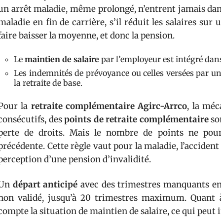
un arrêt maladie, même prolongé, n’entrent jamais dans
maladie en fin de carrière, s’il réduit les salaires sur
faire baisser la moyenne, et donc la pension.
Le
maintien de salaire
par l’employeur est intégré dans
Les indemnités de prévoyance ou celles versées par u
la retraite de base.
Pour la
retraite complémentaire Agirc-Arrco
, la méc
consécutifs, des
points de retraite complémentaire
son
perte de droits. Mais le nombre de points ne pour
précédente. Cette règle vaut pour la maladie, l’accident 
perception d’une pension d’invalidité.
Un
départ anticipé
avec des trimestres manquants ent
non validé, jusqu’à 20 trimestres maximum. Quant 
compte la situation de maintien de salaire, ce qui peut