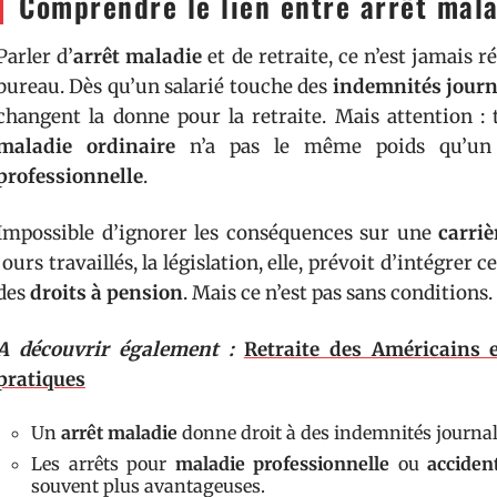
Comprendre le lien entre arrêt malad
Parler d’
arrêt maladie
et de retraite, ce n’est jamais 
bureau. Dès qu’un salarié touche des
indemnités journ
changent la donne pour la retraite. Mais attention :
maladie ordinaire
n’a pas le même poids qu’u
professionnelle
.
Impossible d’ignorer les conséquences sur une
carriè
jours travaillés, la législation, elle, prévoit d’intégre
des
droits à pension
. Mais ce n’est pas sans conditions.
A découvrir également :
Retraite des Américains 
pratiques
Un
arrêt maladie
donne droit à des indemnités journal
Les arrêts pour
maladie professionnelle
ou
acciden
souvent plus avantageuses.