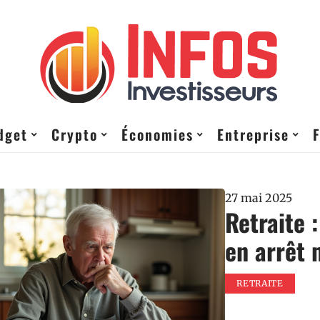
dget
Crypto
Économies
Entreprise
27 mai 2025
Retraite 
en arrêt 
RETRAITE