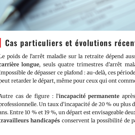
Cas particuliers et évolutions récen
Le poids de l’arrêt maladie sur la retraite dépend au
carrière longue
, seuls quatre trimestres d’arrêt mal
Impossible de dépasser ce plafond : au-delà, ces période
peut retarder le départ, même pour ceux qui ont comme
Autre cas de figure : l’
incapacité permanente
après
professionnelle. Un taux d’incapacité de 20 % ou plus do
ans. Entre 10 % et 19 %, un départ est envisageable deux
travailleurs handicapés
conservent la possibilité de pa
d’assurance requise en situation de handicap.