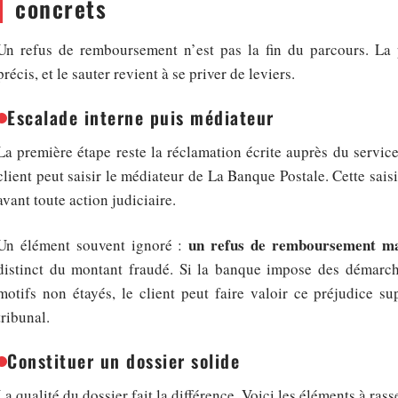
concrets
Un refus de remboursement n’est pas la fin du parcours. La
précis, et le sauter revient à se priver de leviers.
Escalade interne puis médiateur
La première étape reste la réclamation écrite auprès du service 
client peut saisir le médiateur de La Banque Postale. Cette saisi
avant toute action judiciaire.
un refus de remboursement ma
Un élément souvent ignoré :
distinct du montant fraudé. Si la banque impose des démarch
motifs non étayés, le client peut faire valoir ce préjudice 
tribunal.
Constituer un dossier solide
La qualité du dossier fait la différence. Voici les éléments à ras