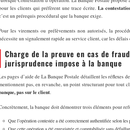
rubrique Contestation d’opération. La Banque Postale propose 
La contestatio
pour les clients qui préfèrent une trace écrite.
c’est un prérequis procédural que la banque exige.
Pour les virements ou prélèvements non autorisés, la procéd
nécessite un signalement rapide au service client, car les délais 
Charge de la preuve en cas de fraud
jurisprudence impose à la banque
Les pages d’aide de La Banque Postale détaillent les réflexes de 
mentionnent pas, en revanche, un point structurant pour tout cl
banque, pas sur le client
.
Concrètement, la banque doit démontrer trois éléments pour re
Que l’opération contestée a été correctement authentifiée selon les
Que cette opération a été enregistrée et comptabilisée sans défaill